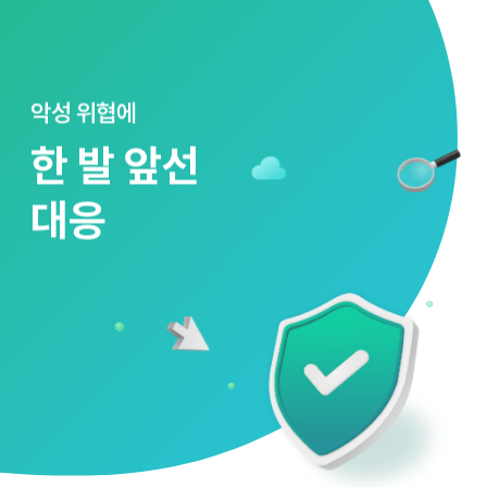
악성 위협에
한 발 앞선
대응