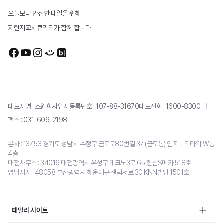
오늘보다 안전한 내일을 위해
회사정보
지란지교시큐리티가 함께 합니다
브랜드 캐릭터
걸어온 길
인재채용
문의
대표자명 : 조원희
사업자등록번호 : 107-88-31670
대표전화 :
1600-8300
팩스 : 031-606-2198
본사 : 13453 경기도 성남시 수정구 금토로80번길 37 (금토동) 인피니티타워 W동
4층
대전사무소 : 34016 대전광역시 유성구 테크노3로 65 한신S메카 518호
영남지사 : 48058 부산광역시 해운대구 센텀서로 30 KNN빌딩 1501호
패밀리 사이트