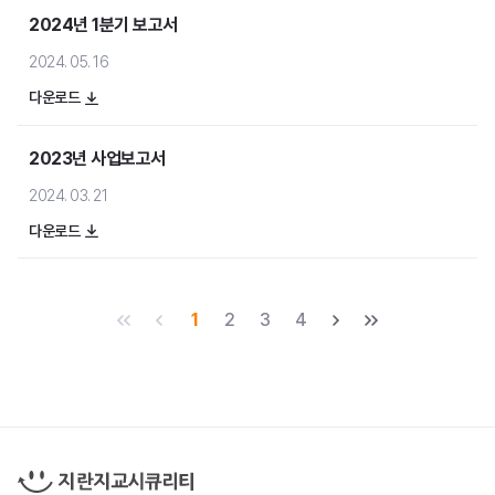
2024년 1분기 보고서
홍보영상
2024. 05. 16
블로그
다운로드
2023년 사업보고서
2024. 03. 21
다운로드
주가정보
공시정보
1
2
3
4
재무정보
처음
이전
다음
마지막
IR자료