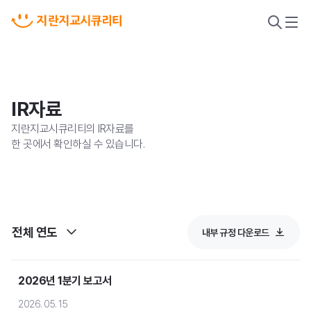
검
메
색
뉴
열
열
기
기
IR자료
지란지교시큐리티의 IR자료를
한 곳에서 확인하실 수 있습니다.
전체 연도
내부 규정 다운로드
악성코드 위협 대응
2026년 1분기 보고서
새니톡스
2026. 05. 15