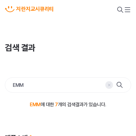
검
메
색
뉴
열
열
기
기
검색 결과
검
색
삭제
EMM
에 대한
7
개의 검색결과가 있습니다.
악성코드 위협 대응
새니톡스