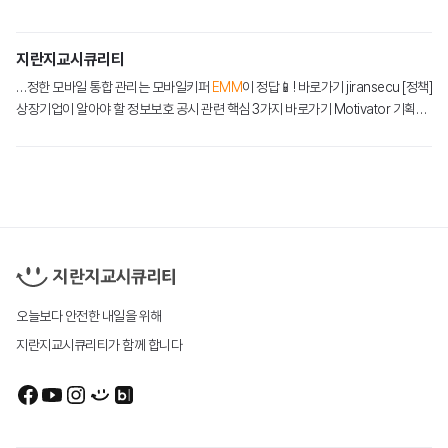
회사정보
지란지교시큐리티
…정한 모바일 통합 관리는 모바일키퍼
EMM
이 정답📱! 바로가기 jiransecu [정책]
브랜드 캐릭터
상장기업이 알아야 할 정보보호 공시 관련 핵심 3가지 바로가기 Motivator 기획부
걸어온 길
터 운영까지, AI 에이전트와 함께 엔지니어…
인재채용
문의
오늘보다 안전한 내일을 위해
지란지교시큐리티가 함께 합니다