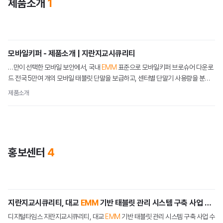
제품소개
1
머드픽스
메일 보안
스팸스나이퍼
모바일키퍼 - 제품소개 | 지란지교시큐리티
…만이 선택한 모바일 보안에서, 국내
EMM
표준으로 모바일키퍼 브로슈어 다운로
메일스크린
드 전국 5만여 개의 모바일 태블릿 단말을 보급하고, 센터별 단말기 사용량을 분석
해 사업 전략 수립에 활용해요! 대교 IT 기획팀 개인부터 법인…
제이볼트 플러스
제품소개
문서 보안
다큐원
홍보센터
4
오피스하드
모바일 보안
지란지교시큐리티, 대교
EMM
기반 태블릿 관리 시스템 구축 사업 수주
모바일키퍼
디지털타임스 지란지교시큐리티, 대교
EMM
기반 태블릿 관리 시스템 구축 사업 수