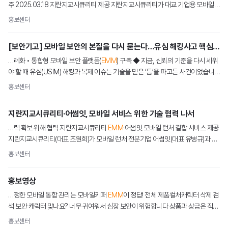
메일세이퍼
주 2025.03.18 지란지교시큐리티 제공 지란지교시큐리티가 대교 기업용 모바일
통합 관리(
EMM
) 기반 태블릿 관리 시스템 구축 사업을 …
홍보센터
[보안기고] 모바일 보안의 본질을 다시 묻는다…유심 해킹사고 핵심포인트
…례화 • 통합형 모바일 보안 플랫폼(
EMM
) 구축 ◆ 지금, 신뢰의 기준을 다시 세워
야 할 때 유심(USIM) 해킹과 복제 이슈는 기술을 믿은 ‘틈’을 파고든 사건이었습니
다. 하지만 이는 우리가 모바일 보안을 어떻게 다뤄…
스팸메일 동향 분석
홍보센터
보안 라이브러리
지란지교시큐리티·어썸잇, 모바일 서비스 위한 기술 협력 나서
…력 확보 위해 협력 지란지교시큐리티
EMM
·어썸잇 모바일 런처 결합 서비스 제공
지란지교시큐리티(대표 조원희)가 모바일 런처 전문기업 어썸잇(대표 유병규)과 기
술 협력 파트너십을 체결했다고 28일 밝혔다. 모바일 런처는 …
홍보센터
홍보영상
공지사항
…정한 모바일 통합 관리는 모바일키퍼
EMM
이 정답! 전체 제품컬처캐릭터 삭제 검
뉴스
색 보안 캐릭터 맞나요? 너무 귀여워서 심장 보안이 위험합니다 상품과 상금은 직원
들을 춤추게 합니다🕺🏻 2025 전사 워크샵 의심스런 일에…
홍보센터
이벤트