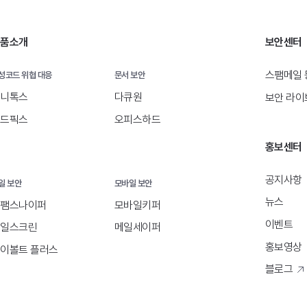
품소개
보안센터
스팸메일 
성코드 위협 대응
문서 보안
니톡스
다큐원
보안 라이
드픽스
오피스하드
홍보센터
공지사항
일 보안
모바일 보안
뉴스
팸스나이퍼
모바일키퍼
이벤트
일스크린
메일세이퍼
홍보영상
이볼트 플러스
블로그