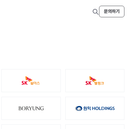
검
문의하기
색
열
기